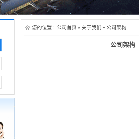
您的位置：
公司首页
» 关于我们 » 公司架构
公司架构