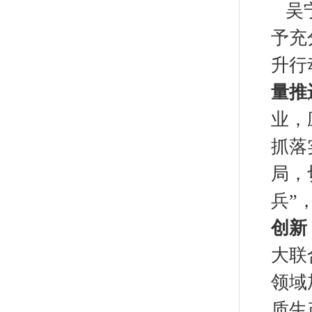
吴宁
予充
升行
量推
业，
抓落
局，
兵”
创新
大联
领域
质生