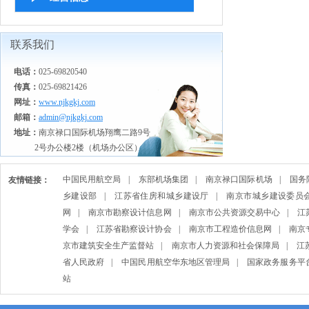
联系我们
电话：
025-69820540
传真：
025-69821426
网址：
www.njkgkj.com
邮箱：
admin@njkgkj.com
地址：
南京禄口国际机场翔鹰二路9号
2号办公楼2楼（机场办公区）
中国民用航空局
|
东部机场集团
|
南京禄口国际机场
|
国务
友情链接：
乡建设部
|
江苏省住房和城乡建设厅
|
南京市城乡建设委员
网
|
南京市勘察设计信息网
|
南京市公共资源交易中心
|
江
学会
|
江苏省勘察设计协会
|
南京市工程造价信息网
|
南京
京市建筑安全生产监督站
|
南京市人力资源和社会保障局
|
江
省人民政府
|
中国民用航空华东地区管理局
|
国家政务服务平
站